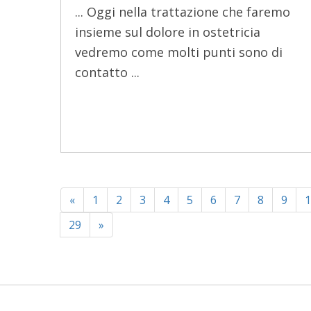
... Oggi nella trattazione che faremo
insieme sul dolore in ostetricia
vedremo come molti punti sono di
contatto ...
«
1
2
3
4
5
6
7
8
9
1
29
»