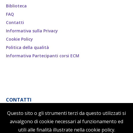
Biblioteca
FAQ
Contatti
Informativa sulla Privacy
Cookie Policy
Politica della qualità
Informativa Partecipanti corsi ECM
CONTATTI
B.B.C. By Business Center srl
Questo sito o gli strumenti terzi da questo utilizzati si
Via della stazione ostiense, 27
avvalgono di cookie necessari al funzionamento ed
00154 Roma, Italia
utili alle finalità illustrate nella cookie policy.